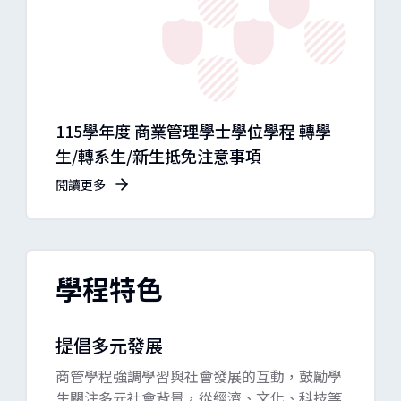
11
115學年度 商業管理學士學位學程 轉學
學雜
生/轉系生/新生抵免注意事項
閱讀更
閱讀更多
學程特色
提倡多元發展
商管學程強調學習與社會發展的互動，鼓勵學
生關注多元社會背景，從經濟、文化、科技等